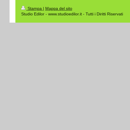
Stampa
|
Mappa del sito
Studio Edilor - www.studioedilor.it - Tutti i Diritti Riservati