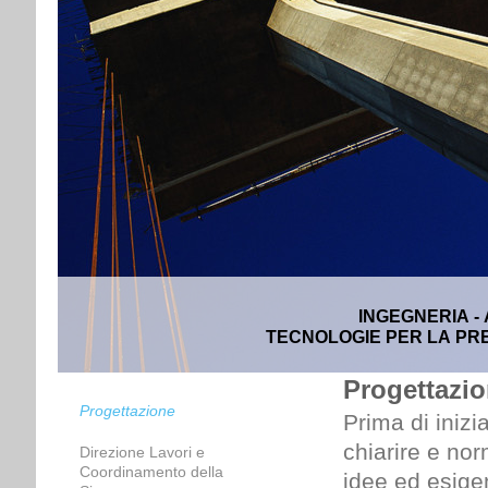
INGEGNERIA -
TECNOLOGIE PER LA PRE
Progettazi
Progettazione
Prima di inizi
chiarire e nor
Direzione Lavori e
Coordinamento della
idee ed esigen