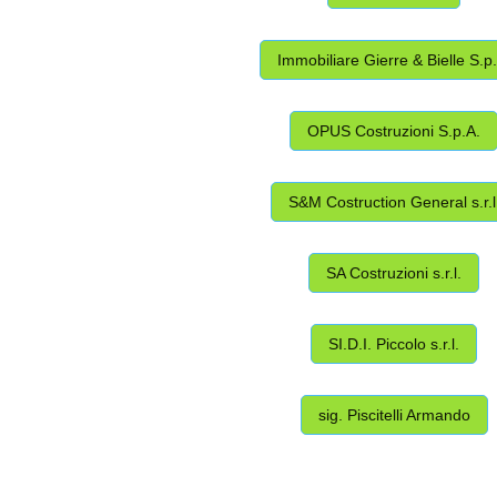
Immobiliare Gierre & Bielle S.p
OPUS Costruzioni S.p.A.
S&M Costruction General s.r.l
SA Costruzioni s.r.l.
SI.D.I. Piccolo s.r.l.
sig. Piscitelli Armando