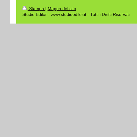
Stampa
|
Mappa del sito
Studio Edilor - www.studioedilor.it - Tutti i Diritti Riservati