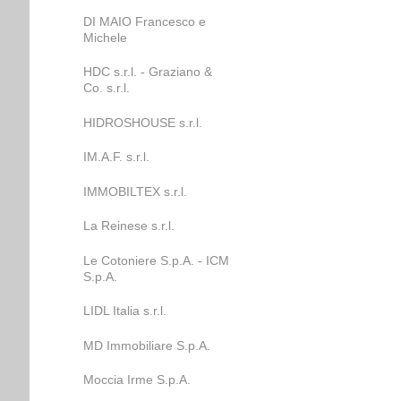
DI MAIO Francesco e
Michele
HDC s.r.l. - Graziano &
Co. s.r.l.
HIDROSHOUSE s.r.l.
IM.A.F. s.r.l.
IMMOBILTEX s.r.l.
La Reinese s.r.l.
Le Cotoniere S.p.A. - ICM
S.p.A.
LIDL Italia s.r.l.
MD Immobiliare S.p.A.
Moccia Irme S.p.A.