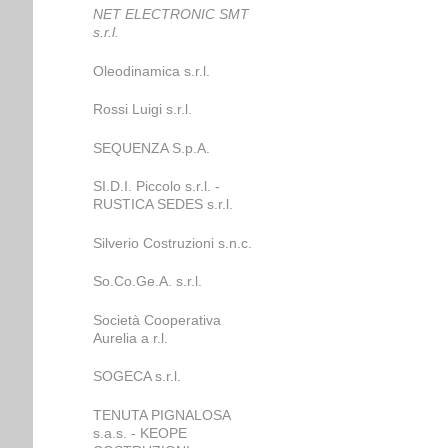
NET ELECTRONIC SMT
s.r.l.
Oleodinamica s.r.l.
Rossi Luigi s.r.l.
SEQUENZA S.p.A.
SI.D.I. Piccolo s.r.l. -
RUSTICA SEDES s.r.l.
Silverio Costruzioni s.n.c.
So.Co.Ge.A. s.r.l.
Società Cooperativa
Aurelia a r.l.
SOGECA s.r.l.
TENUTA PIGNALOSA
s.a.s. - KEOPE