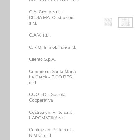
C.A. Group s.r.l. -
DE.SA.MA. Costruzioni
s.r.l.
C.A.V. s.r.l.
C.R.G. Immobiliare s.r.l.
Cilento S.p.A.
Comune di Santa Maria
La Carità - E.CO.RES.
s.r.l.
COO.EDIL Società
Cooperativa
Costruzioni Pinto s.r.l. -
L’AROMATIKA s.r.l.
Costruzioni Pinto s.r.l. -
N.M.C. s.r.l.