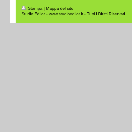
Stampa
|
Mappa del sito
Studio Edilor - www.studioedilor.it - Tutti i Diritti Riservati