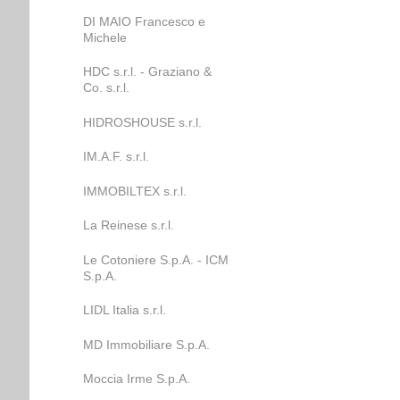
DI MAIO Francesco e
Michele
HDC s.r.l. - Graziano &
Co. s.r.l.
HIDROSHOUSE s.r.l.
IM.A.F. s.r.l.
IMMOBILTEX s.r.l.
La Reinese s.r.l.
Le Cotoniere S.p.A. - ICM
S.p.A.
LIDL Italia s.r.l.
MD Immobiliare S.p.A.
Moccia Irme S.p.A.