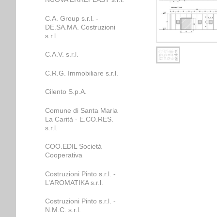
C.A. Group s.r.l. -
DE.SA.MA. Costruzioni
s.r.l.
C.A.V. s.r.l.
C.R.G. Immobiliare s.r.l.
Cilento S.p.A.
Comune di Santa Maria
La Carità - E.CO.RES.
s.r.l.
COO.EDIL Società
Cooperativa
Costruzioni Pinto s.r.l. -
L’AROMATIKA s.r.l.
Costruzioni Pinto s.r.l. -
N.M.C. s.r.l.