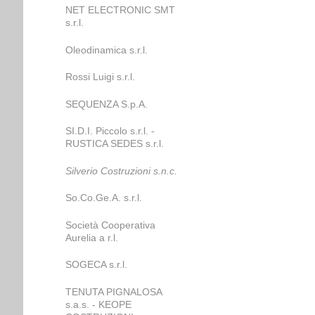
NET ELECTRONIC SMT
s.r.l.
Oleodinamica s.r.l.
Rossi Luigi s.r.l.
SEQUENZA S.p.A.
SI.D.I. Piccolo s.r.l. -
RUSTICA SEDES s.r.l.
Silverio Costruzioni s.n.c.
So.Co.Ge.A. s.r.l.
Società Cooperativa
Aurelia a r.l.
SOGECA s.r.l.
TENUTA PIGNALOSA
s.a.s. - KEOPE