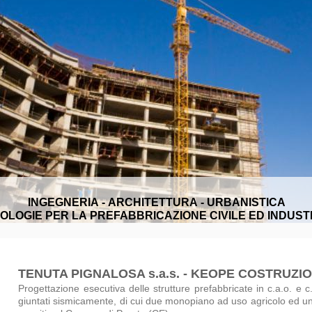
INGEGNERIA - ARCHITETTURA - URBANISTICA
OLOGIE PER LA PREFABBRICAZIONE CIVILE ED INDUST
TENUTA PIGNALOSA s.a.s. - KEOPE COSTRUZIONI
Progettazione esecutiva delle strutture prefabbricate in c.a.o. e c.a
giuntati sismicamente, di cui due monopiano ad uso agricolo ed u