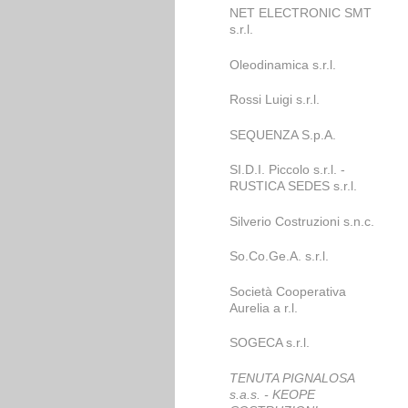
NET ELECTRONIC SMT
s.r.l.
Oleodinamica s.r.l.
Rossi Luigi s.r.l.
SEQUENZA S.p.A.
SI.D.I. Piccolo s.r.l. -
RUSTICA SEDES s.r.l.
Silverio Costruzioni s.n.c.
So.Co.Ge.A. s.r.l.
Società Cooperativa
Aurelia a r.l.
SOGECA s.r.l.
TENUTA PIGNALOSA
s.a.s. - KEOPE