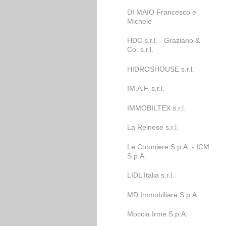
DI MAIO Francesco e
Michele
HDC s.r.l. - Graziano &
Co. s.r.l.
HIDROSHOUSE s.r.l.
IM.A.F. s.r.l.
IMMOBILTEX s.r.l.
La Reinese s.r.l.
Le Cotoniere S.p.A. - ICM
S.p.A.
LIDL Italia s.r.l.
MD Immobiliare S.p.A.
Moccia Irme S.p.A.