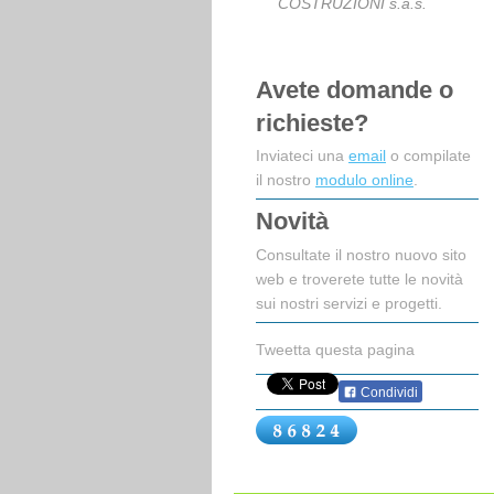
COSTRUZIONI s.a.s.
Avete domande o
richieste?
Inviateci una
email
o compilate
il nostro
modulo online
.
Novità
Consultate il nostro nuovo sito
web e troverete tutte le novità
sui nostri servizi e progetti.
Tweetta questa pagina
Condividi