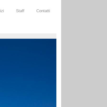
izi
Staff
Contatti