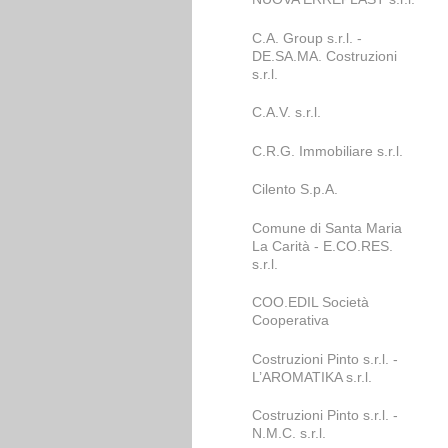
C.A. Group s.r.l. -
DE.SA.MA. Costruzioni
s.r.l.
C.A.V. s.r.l.
C.R.G. Immobiliare s.r.l.
Cilento S.p.A.
Comune di Santa Maria
La Carità - E.CO.RES.
s.r.l.
COO.EDIL Società
Cooperativa
Costruzioni Pinto s.r.l. -
L’AROMATIKA s.r.l.
Costruzioni Pinto s.r.l. -
N.M.C. s.r.l.