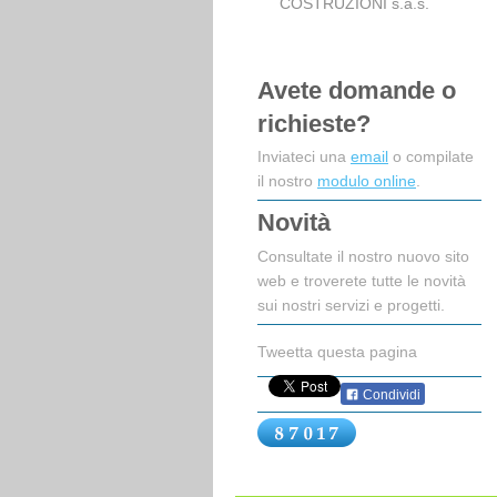
COSTRUZIONI s.a.s.
Avete domande o
richieste?
Inviateci una
email
o compilate
il nostro
modulo online
.
Novità
Consultate il nostro nuovo sito
web e troverete tutte le novità
sui nostri servizi e progetti.
Tweetta questa pagina
Condividi