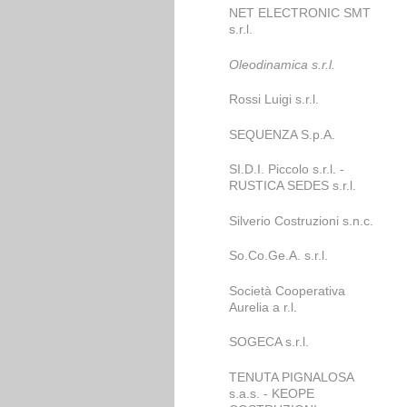
NET ELECTRONIC SMT
s.r.l.
Oleodinamica s.r.l.
Rossi Luigi s.r.l.
SEQUENZA S.p.A.
SI.D.I. Piccolo s.r.l. -
RUSTICA SEDES s.r.l.
Silverio Costruzioni s.n.c.
So.Co.Ge.A. s.r.l.
Società Cooperativa
Aurelia a r.l.
SOGECA s.r.l.
TENUTA PIGNALOSA
s.a.s. - KEOPE