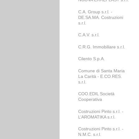
C.A. Group s.r.l. -
DE.SA.MA. Costruzioni
s.r.l.
C.A.V. s.r.l.
C.R.G. Immobiliare s.r.l.
Cilento S.p.A.
Comune di Santa Maria
La Carità - E.CO.RES.
s.r.l.
COO.EDIL Società
Cooperativa
Costruzioni Pinto s.r.l. -
L’AROMATIKA s.r.l.
Costruzioni Pinto s.r.l. -
N.M.C. s.r.l.