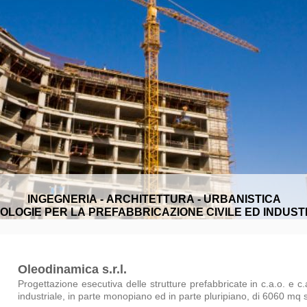
INGEGNERIA - ARCHITETTURA - URBANISTICA
OLOGIE PER LA PREFABBRICAZIONE CIVILE ED INDUST
Oleodinamica s.r.l.
Progettazione esecutiva delle strutture prefabbricate in c.a.o. e c.a
industriale, in parte monopiano ed in parte pluripiano, di 6060 mq