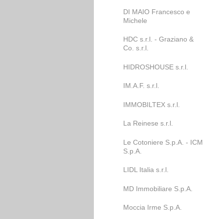
DI MAIO Francesco e
Michele
HDC s.r.l. - Graziano &
Co. s.r.l.
HIDROSHOUSE s.r.l.
IM.A.F. s.r.l.
IMMOBILTEX s.r.l.
La Reinese s.r.l.
Le Cotoniere S.p.A. - ICM
S.p.A.
LIDL Italia s.r.l.
MD Immobiliare S.p.A.
Moccia Irme S.p.A.