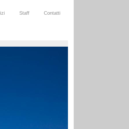
izi
Staff
Contatti