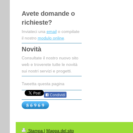
Avete domande o
richieste?
Inviateci una
email
o compilate
il nostro
modulo online
.
Novità
Consultate il nostro nuovo sito
web e troverete tutte le novità
sui nostri servizi e progetti.
Tweetta questa pagina
Condividi
Stampa
|
Mappa del sito