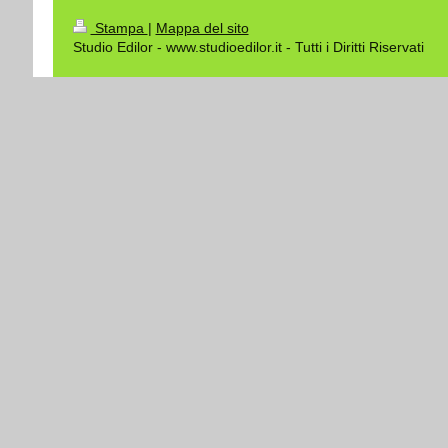
Stampa
|
Mappa del sito
Studio Edilor - www.studioedilor.it - Tutti i Diritti Riservati