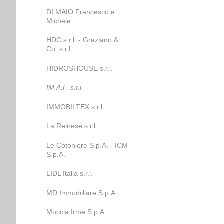
DI MAIO Francesco e
Michele
HDC s.r.l. - Graziano &
Co. s.r.l.
HIDROSHOUSE s.r.l.
IM.A.F. s.r.l.
IMMOBILTEX s.r.l.
La Reinese s.r.l.
Le Cotoniere S.p.A. - ICM
S.p.A.
LIDL Italia s.r.l.
MD Immobiliare S.p.A.
Moccia Irme S.p.A.