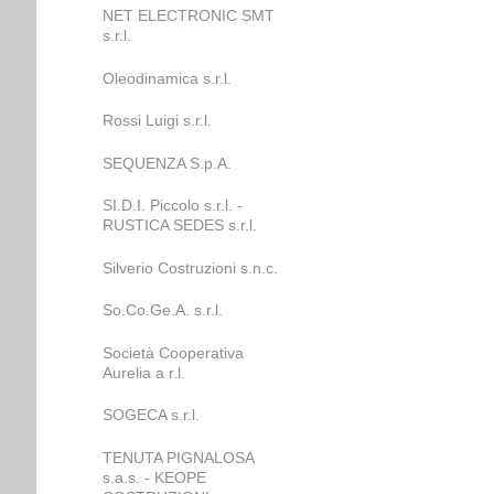
NET ELECTRONIC SMT
s.r.l.
Oleodinamica s.r.l.
Rossi Luigi s.r.l.
SEQUENZA S.p.A.
SI.D.I. Piccolo s.r.l. -
RUSTICA SEDES s.r.l.
Silverio Costruzioni s.n.c.
So.Co.Ge.A. s.r.l.
Società Cooperativa
Aurelia a r.l.
SOGECA s.r.l.
TENUTA PIGNALOSA
s.a.s. - KEOPE