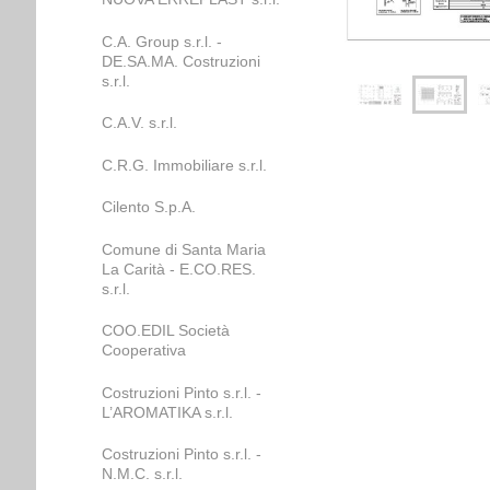
C.A. Group s.r.l. -
DE.SA.MA. Costruzioni
s.r.l.
C.A.V. s.r.l.
C.R.G. Immobiliare s.r.l.
Cilento S.p.A.
Comune di Santa Maria
La Carità - E.CO.RES.
s.r.l.
COO.EDIL Società
Cooperativa
Costruzioni Pinto s.r.l. -
L’AROMATIKA s.r.l.
Costruzioni Pinto s.r.l. -
N.M.C. s.r.l.