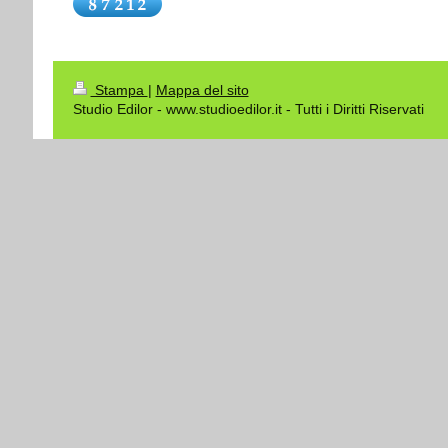
Stampa
|
Mappa del sito
Studio Edilor - www.studioedilor.it - Tutti i Diritti Riservati