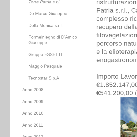
ristrutturazio
Torre Patria s.r.l.
Patria s.r.l.,
De Marco Giuseppe
complesso rice
Della Monica s.r.l.
recupero dell
fitovegetazion
Formeinlegno di D'Amico
percorso natur
Giuseppe
e la elioterap
Gruppo ESSETTI
enogastronomi
Maggio Pasquale
Importo Lavor
Tecnostar S.p.A
€1.852.147,00 
Anno 2008
€541.200,00 (
Anno 2009
Anno 2010
Anno 2011
Anno 2012