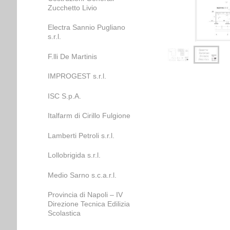
Zucchetto Livio
Electra Sannio Pugliano
s.r.l.
F.lli De Martinis
IMPROGEST s.r.l.
ISC S.p.A.
Italfarm di Cirillo Fulgione
Lamberti Petroli s.r.l.
Lollobrigida s.r.l.
Medio Sarno s.c.a.r.l.
Provincia di Napoli – IV
Direzione Tecnica Edilizia
Scolastica