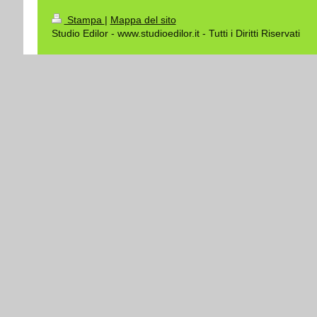
Stampa
|
Mappa del sito
Studio Edilor - www.studioedilor.it - Tutti i Diritti Riservati