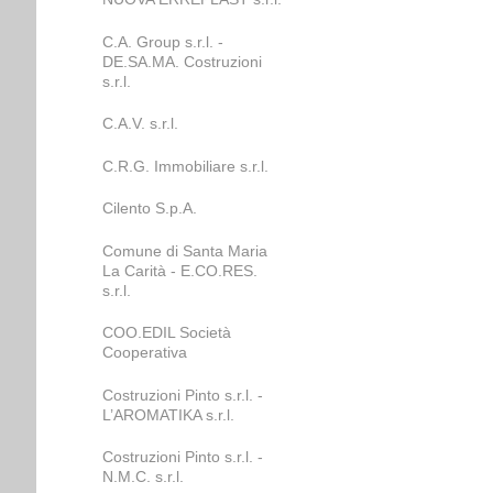
C.A. Group s.r.l. -
DE.SA.MA. Costruzioni
s.r.l.
C.A.V. s.r.l.
C.R.G. Immobiliare s.r.l.
Cilento S.p.A.
Comune di Santa Maria
La Carità - E.CO.RES.
s.r.l.
COO.EDIL Società
Cooperativa
Costruzioni Pinto s.r.l. -
L’AROMATIKA s.r.l.
Costruzioni Pinto s.r.l. -
N.M.C. s.r.l.