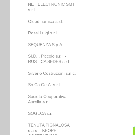
NET ELECTRONIC SMT
s.r.l.
Oleodinamica s.r.l.
Rossi Luigi s.r.l.
SEQUENZA S.p.A.
SI.D.I. Piccolo s.r.l. -
RUSTICA SEDES s.r.l.
Silverio Costruzioni s.n.c.
So.Co.Ge.A. s.r.l.
Società Cooperativa
Aurelia a r.l.
SOGECA s.r.l.
TENUTA PIGNALOSA
s.a.s. - KEOPE