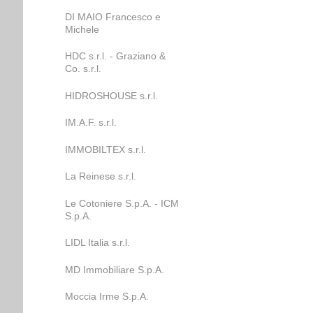
DI MAIO Francesco e
Michele
HDC s.r.l. - Graziano &
Co. s.r.l.
HIDROSHOUSE s.r.l.
IM.A.F. s.r.l.
IMMOBILTEX s.r.l.
La Reinese s.r.l.
Le Cotoniere S.p.A. - ICM
S.p.A.
LIDL Italia s.r.l.
MD Immobiliare S.p.A.
Moccia Irme S.p.A.