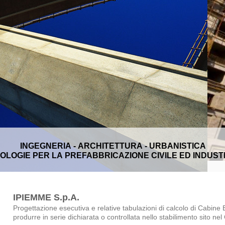
INGEGNERIA - ARCHITETTURA - URBANISTICA
OLOGIE PER LA PREFABBRICAZIONE CIVILE ED INDUST
IPIEMME S.p.A.
Progettazione esecutiva e relative tabulazioni di calcolo di Cabine E
produrre in serie dichiarata o controllata nello stabilimento sito ne