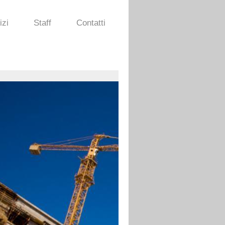
izi
Staff
Contatti