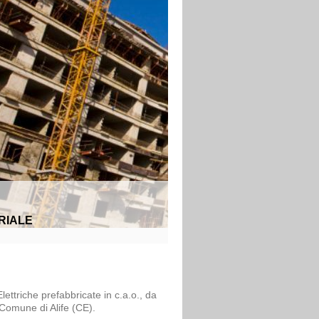
RIALE
lettriche prefabbricate in c.a.o., da
l Comune di Alife (CE).