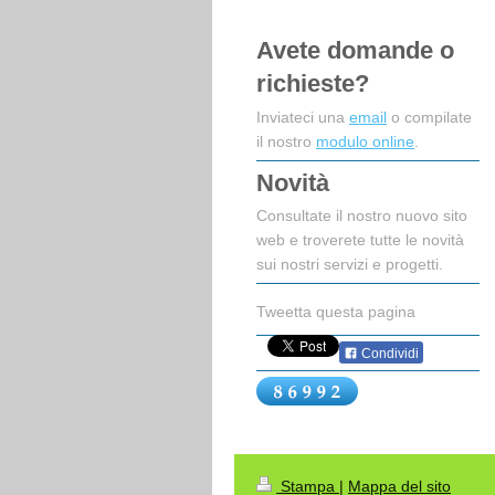
Avete domande o
richieste?
Inviateci una
email
o compilate
il nostro
modulo online
.
Novità
Consultate il nostro nuovo sito
web e troverete tutte le novità
sui nostri servizi e progetti.
Tweetta questa pagina
Condividi
Stampa
|
Mappa del sito