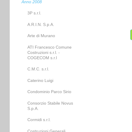
Anno 2008
3P s.r.l.
A.R.I.N. S.p.A.
Arte di Murano
ATI Francesco Comune
Costruzioni s.r.l. -
COGECOM s.r.l
C.M.C. s.r.l.
Caterino Luigi
Condominio Parco Sirio
Consorzio Stabile Novus
S.p.A.
Cormidi s.r.l.
Costruzioni Generali