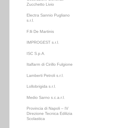
Zucchetto Livio
Electra Sannio Pugliano
s.r.l.
F.lli De Martinis
IMPROGEST s.r.l.
ISC S.p.A.
Italfarm di Cirillo Fulgione
Lamberti Petroli s.r.l.
Lollobrigida s.r.l.
Medio Sarno s.c.a.r.l.
Provincia di Napoli – IV
Direzione Tecnica Edilizia
Scolastica