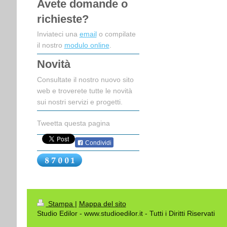
Avete domande o
richieste?
Inviateci una
email
o compilate
il nostro
modulo online
.
Novità
Consultate il nostro nuovo sito
web e troverete tutte le novità
sui nostri servizi e progetti.
Tweetta questa pagina
Condividi
Stampa
|
Mappa del sito
Studio Edilor - www.studioedilor.it - Tutti i Diritti Riservati