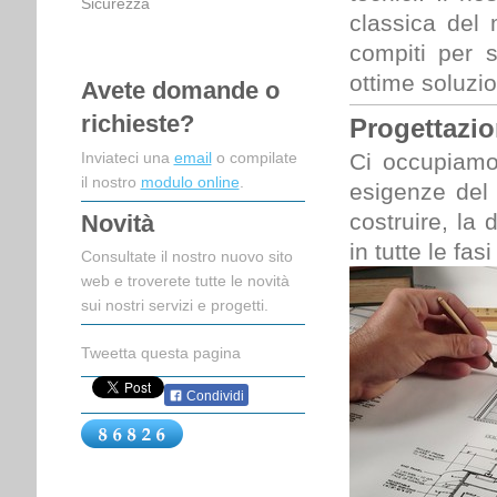
Sicurezza
classica del 
compiti per s
ottime soluzion
Avete domande o
richieste?
Progettazi
Inviateci una
email
o compilate
Ci occupiamo 
il nostro
modulo online
.
esigenze del 
costruire, la 
Novità
in tutte le fas
Consultate il nostro nuovo sito
web e troverete tutte le novità
sui nostri servizi e progetti.
Tweetta questa pagina
Condividi