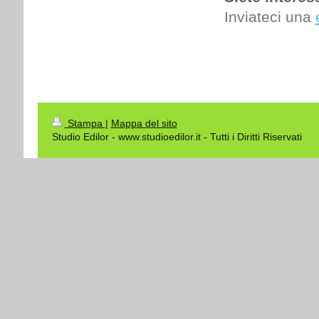
Inviateci una
Stampa
|
Mappa del sito
Studio Edilor - www.studioedilor.it - Tutti i Diritti Riservati