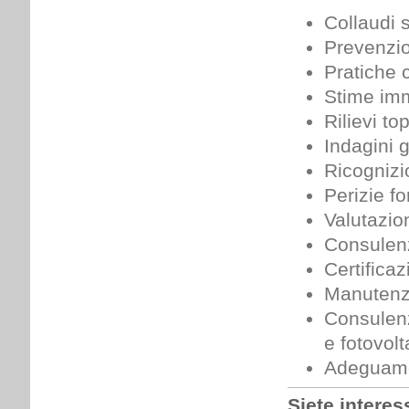
Collaudi s
Prevenzio
Pratiche c
Stime imm
Rilievi to
Indagini 
Ricognizi
Perizie f
Valutazio
Consulenze
Certificaz
Manutenzio
Consulenz
e fotovolta
Adeguamen
Siete interess