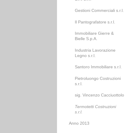
Gestioni Commerciali s.r.l.
Il Pantografatore s.r.l.
Immobiliare Gierre &
Bielle S.p.A.
Industria Lavorazione
Legno s.r.l.
Santoro Immobiliare s.r.l.
Pietroluongo Costruzioni
s.r.l.
sig. Vincenzo Cacciuottolo
Termotetti Costruzioni
s.r.l.
Anno 2013