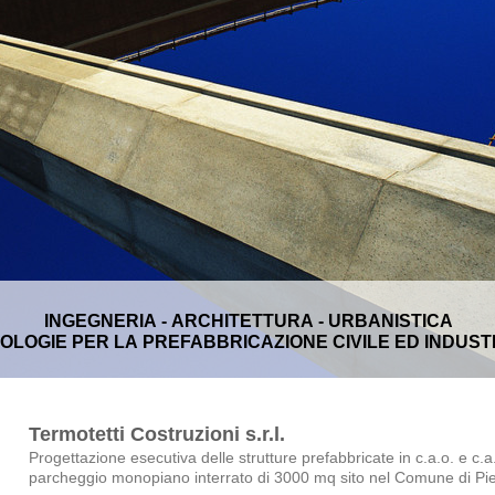
INGEGNERIA - ARCHITETTURA - URBANISTICA
OLOGIE PER LA PREFABBRICAZIONE CIVILE ED INDUST
Termotetti Costruzioni s.r.l.
Progettazione esecutiva delle strutture prefabbricate in c.a.o. e c.a
parcheggio monopiano interrato di 3000 mq sito nel Comune di P