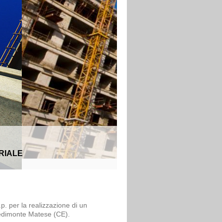
RIALE
.p. per la realizzazione di un
iedimonte Matese (CE).