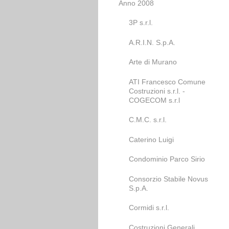
Anno 2008
3P s.r.l.
A.R.I.N. S.p.A.
Arte di Murano
ATI Francesco Comune
Costruzioni s.r.l. -
COGECOM s.r.l
C.M.C. s.r.l.
Caterino Luigi
Condominio Parco Sirio
Consorzio Stabile Novus
S.p.A.
Cormidi s.r.l.
Costruzioni Generali