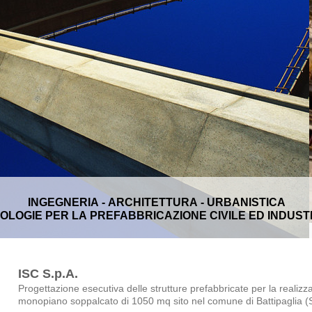
INGEGNERIA - ARCHITETTURA - URBANISTICA
OLOGIE PER LA PREFABBRICAZIONE CIVILE ED INDUST
ISC S.p.A.
Progettazione esecutiva delle strutture prefabbricate per la realizz
monopiano soppalcato di 1050 mq sito nel comune di Battipaglia (