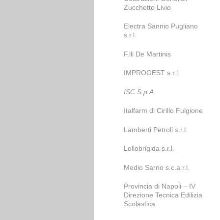
Zucchetto Livio
Electra Sannio Pugliano
s.r.l.
F.lli De Martinis
IMPROGEST s.r.l.
ISC S.p.A.
Italfarm di Cirillo Fulgione
Lamberti Petroli s.r.l.
Lollobrigida s.r.l.
Medio Sarno s.c.a.r.l.
Provincia di Napoli – IV
Direzione Tecnica Edilizia
Scolastica