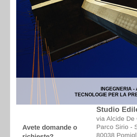
INGEGNERIA -
TECNOLOGIE PER LA PRE
Studio Edil
via Alcide De
Parco Sirio -
Avete domande o
80038 Pomigl
richieste?