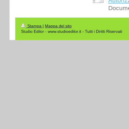
Autoriz
Docume
Stampa
|
Mappa del sito
Studio Edilor - www.studioedilor.it - Tutti i Diritti Riservati