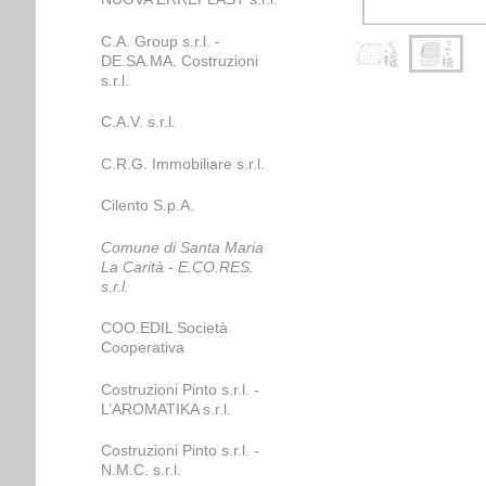
C.A. Group s.r.l. -
DE.SA.MA. Costruzioni
s.r.l.
C.A.V. s.r.l.
C.R.G. Immobiliare s.r.l.
Cilento S.p.A.
Comune di Santa Maria
La Carità - E.CO.RES.
s.r.l.
COO.EDIL Società
Cooperativa
Costruzioni Pinto s.r.l. -
L’AROMATIKA s.r.l.
Costruzioni Pinto s.r.l. -
N.M.C. s.r.l.