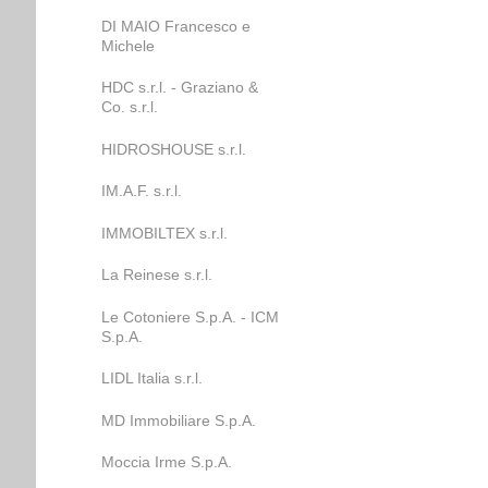
DI MAIO Francesco e
Michele
HDC s.r.l. - Graziano &
Co. s.r.l.
HIDROSHOUSE s.r.l.
IM.A.F. s.r.l.
IMMOBILTEX s.r.l.
La Reinese s.r.l.
Le Cotoniere S.p.A. - ICM
S.p.A.
LIDL Italia s.r.l.
MD Immobiliare S.p.A.
Moccia Irme S.p.A.