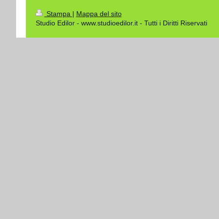
Stampa
|
Mappa del sito
Studio Edilor - www.studioedilor.it - Tutti i Diritti Riservati