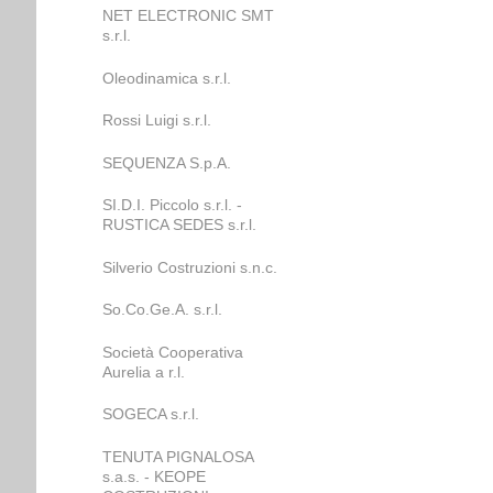
NET ELECTRONIC SMT
s.r.l.
Oleodinamica s.r.l.
Rossi Luigi s.r.l.
SEQUENZA S.p.A.
SI.D.I. Piccolo s.r.l. -
RUSTICA SEDES s.r.l.
Silverio Costruzioni s.n.c.
So.Co.Ge.A. s.r.l.
Società Cooperativa
Aurelia a r.l.
SOGECA s.r.l.
TENUTA PIGNALOSA
s.a.s. - KEOPE